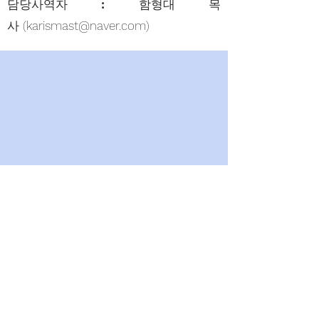
담당사역자 : 함형대 목
사
(
karismast@naver.com
)