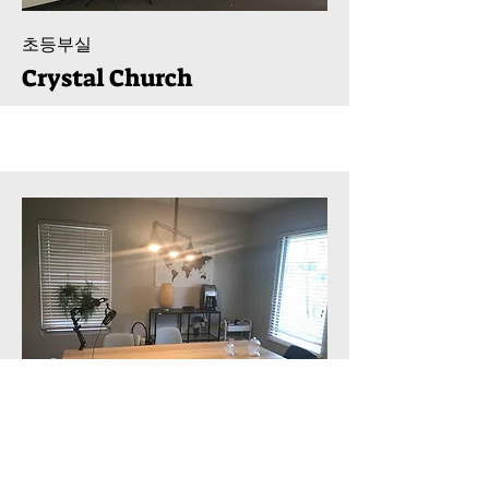
초등부실
Crystal Church
예배팀실